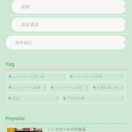
資格
3
資産運用
1
海外旅行
3
Tag
シンガポール買い物
7
シンガポール外食
7
シンガポール医療
6
シンガポール美容
5
子連れ遊び場
5
英語
5
子供の行事
4
Popular
シンガポールの市販薬