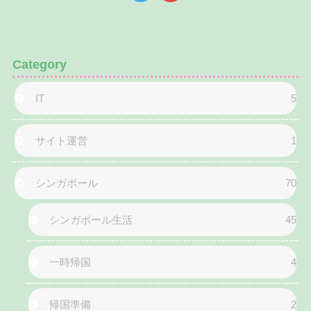
Category
IT
5
サイト運営
1
シンガポール
70
シンガポール生活
45
一時帰国
4
帰国準備
2