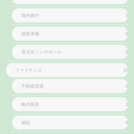
海外旅行
3
渡航準備
9
育児＠シンガポール
8
ファイナンス
15
不動産投資
3
株式投資
3
相続
4