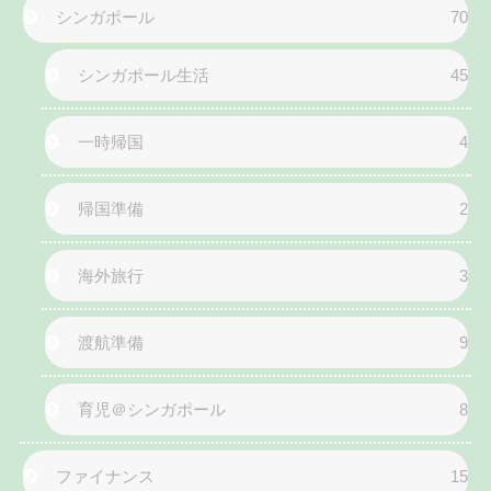
シンガポール
70
シンガポール生活
45
一時帰国
4
帰国準備
2
海外旅行
3
渡航準備
9
育児＠シンガポール
8
ファイナンス
15