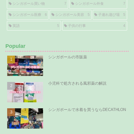
シンガポール買い物
7
シンガポール外食
7
シンガポール医療
6
シンガポール美容
5
子連れ遊び場
5
英語
5
子供の行事
4
Popular
シンガポールの市販薬
小児科で処方される風邪薬の解説
シンガポールで水着を買うならDECATHLON