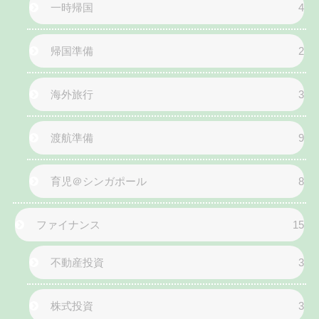
一時帰国
4
帰国準備
2
海外旅行
3
渡航準備
9
育児＠シンガポール
8
ファイナンス
15
不動産投資
3
株式投資
3