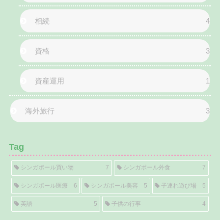
相続
4
資格
3
資産運用
1
海外旅行
3
Tag
シンガポール買い物
7
シンガポール外食
7
シンガポール医療
6
シンガポール美容
5
子連れ遊び場
5
英語
5
子供の行事
4