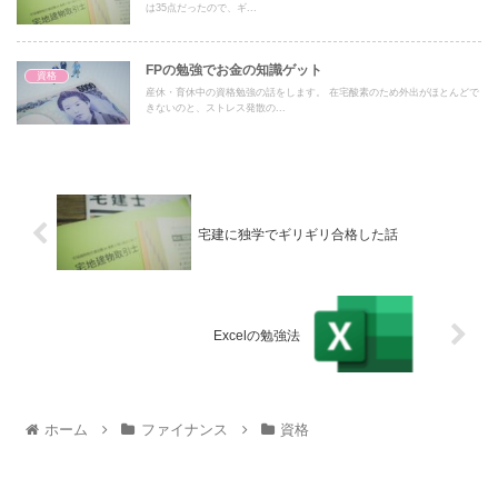
は35点だったので、ギ...
FPの勉強でお金の知識ゲット
資格
産休・育休中の資格勉強の話をします。 在宅酸素のため外出がほとんどで
きないのと、ストレス発散の...
宅建に独学でギリギリ合格した話
Excelの勉強法
ホーム
ファイナンス
資格