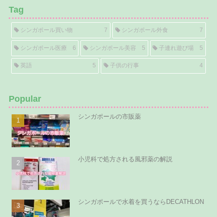
Tag
シンガポール買い物
7
シンガポール外食
7
シンガポール医療
6
シンガポール美容
5
子連れ遊び場
5
英語
5
子供の行事
4
Popular
シンガポールの市販薬
小児科で処方される風邪薬の解説
シンガポールで水着を買うならDECATHLON