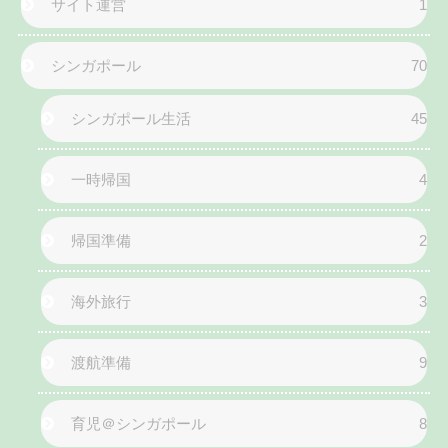
サイト運営
1
シンガポール
70
シンガポール生活
45
一時帰国
4
帰国準備
2
海外旅行
3
渡航準備
9
育児＠シンガポール
8